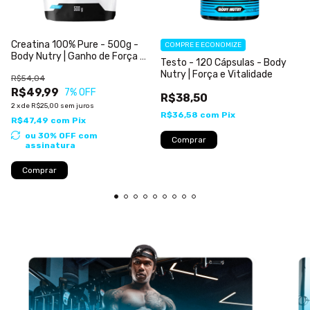
Creatina 100% Pure - 500g -
COMPRE E ECONOMIZE
Body Nutry | Ganho de Força e
Testo - 120 Cápsulas - Body
Rápida Absorção
Nutry | Força e Vitalidade
R$54,04
R$49,99
7
% OFF
R$38,50
2
x
de
R$25,00
sem juros
R$36,58
com
Pix
R$47,49
com
Pix
ou 30% OFF
com
assinatura
Comprar