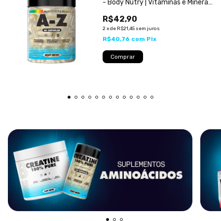
- Body Nutry | Vitaminas e Minerais
para Energia e Imunidade
R$42,90
2
x
de
R$21,45
sem juros
R$40,76
com
Pix