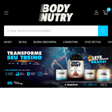
0
WHEY
BCAA
BURN ABDOMEN
CARNITINE
CHÁ DETOX
CH