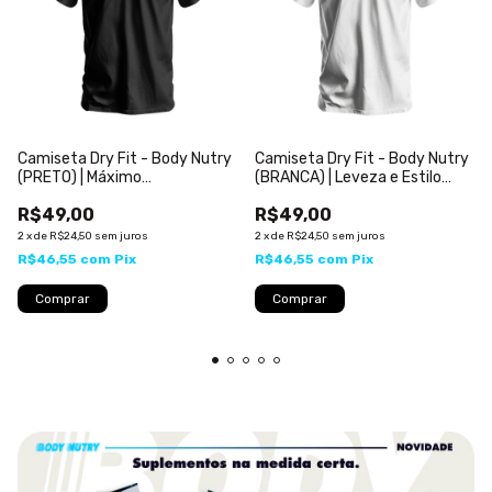
Camiseta Dry Fit - Body Nutry
Camiseta Dry Fit - Body Nutry
(PRETO) | Máximo
(BRANCA) | Leveza e Estilo
Desempenho com Identidade
para Treinar com Propósito
R$49,00
R$49,00
Fitness
2
x
de
R$24,50
sem juros
2
x
de
R$24,50
sem juros
R$46,55
com
Pix
R$46,55
com
Pix
Comprar
Comprar